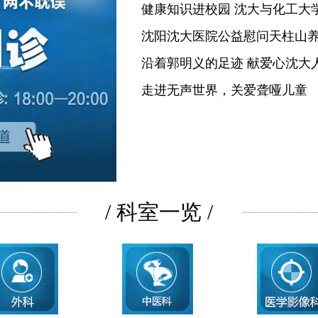
健康知识进校园 沈大与化工大
沈阳沈大医院公益慰问天柱山
沿着郭明义的足迹 献爱心沈大
走进无声世界，关爱聋哑儿童
/ 科室一览 /