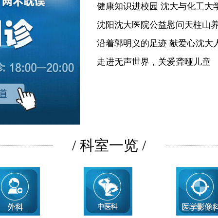
健康知识进校园 沈大与化工大
沈阳沈大医院公益慰问天柱山
沿着郭明义的足迹 献爱心沈大
走进无声世界，关爱聋哑儿童
/ 科室一览 /